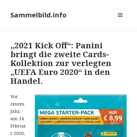
Sammelbild.info
MENÜ
UND
WIDGETS
„2021 Kick Off“: Panini
bringt die zweite Cards-
Kollektion zur verlegten
„UEFA Euro 2020“ in den
Handel.
Vor
einem
Jahr,
am 14.
Februa
r 2020,