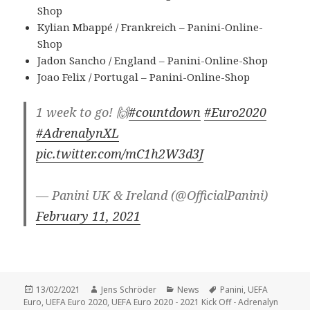
Shop
Kylian Mbappé / Frankreich – Panini-Online-
Shop
Jadon Sancho / England – Panini-Online-Shop
Joao Felix / Portugal – Panini-Online-Shop
1 week to go! 🙌
#countdown
#Euro2020
#AdrenalynXL
pic.twitter.com/mC1h2W3d3J
— Panini UK & Ireland (@OfficialPanini)
February 11, 2021
Veröffentlicht
Autor
Kategorien
Schlagwörter
13/02/2021
Jens Schröder
News
Panini
,
UEFA
am
Euro
,
UEFA Euro 2020
,
UEFA Euro 2020 - 2021 Kick Off - Adrenalyn