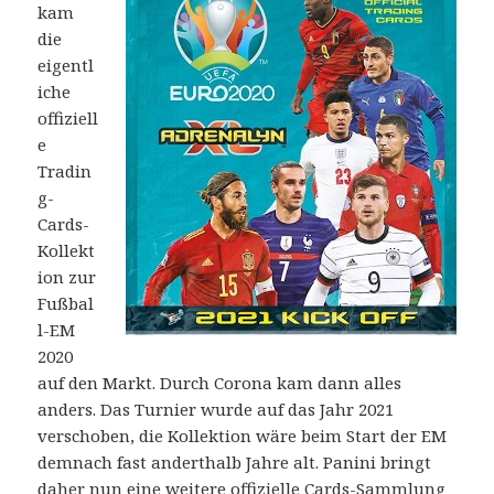
kam
die
eigentl
iche
offiziell
e
Tradin
g-
Cards-
Kollekt
ion zur
Fußbal
l-EM
2020
auf den Markt. Durch Corona kam dann alles
anders. Das Turnier wurde auf das Jahr 2021
verschoben, die Kollektion wäre beim Start der EM
demnach fast anderthalb Jahre alt. Panini bringt
daher nun eine weitere offizielle Cards-Sammlung