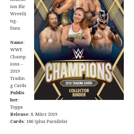
ion für
Wrestli
ng-
Fans.
Name
:
WWE
Champ
ions –
2019
Tradin
g Cards
Publis
her
:
Topps
Release
: 8. März 2019
Cards
: 186 (plus Parallels)