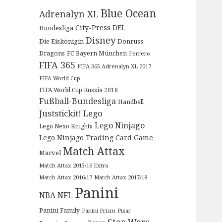
Blue Ocean
Adrenalyn XL
City-Press
DEL
Bundesliga
Disney
Die Eiskönigin
Donruss
Dragons
FC Bayern München
Ferrero
FIFA 365
FIFA 365 Adrenalyn XL 2017
FIFA World Cup
FIFA World Cup Russia 2018
Fußball-Bundesliga
Handball
Juststickit!
Lego
Lego Ninjago
Lego Nexo Knights
Lego Ninjago Trading Card Game
Match Attax
Marvel
Match Attax 2015/16 Extra
Match Attax 2016/17
Match Attax 2017/18
Panini
NBA
NFL
Panini Family
Panini Prizm
Pixar