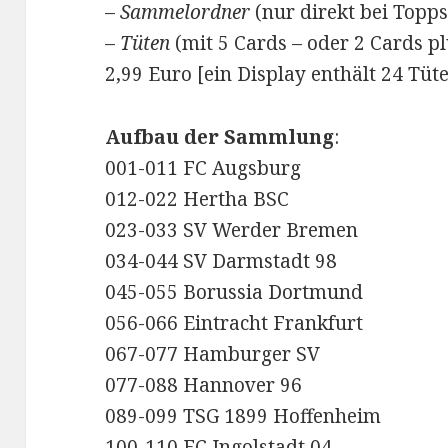
–
Sammelordner
(nur direkt bei Topps
–
Tüten
(mit 5 Cards – oder 2 Cards p
2,99 Euro [ein Display enthält 24 Tüt
Aufbau der Sammlung
:
001-011 FC Augsburg
012-022 Hertha BSC
023-033 SV Werder Bremen
034-044 SV Darmstadt 98
045-055 Borussia Dortmund
056-066 Eintracht Frankfurt
067-077 Hamburger SV
077-088 Hannover 96
089-099 TSG 1899 Hoffenheim
100-110 FC Ingolstadt 04