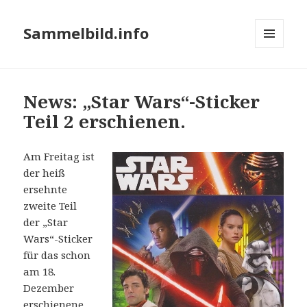
Sammelbild.info
MENÜ
UND
WIDGETS
News: „Star Wars“-Sticker
Teil 2 erschienen.
Am Freitag ist
der heiß
ersehnte
zweite Teil
der „Star
Wars“-Sticker
für das schon
am 18.
Dezember
erschienene