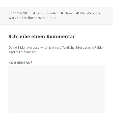
Veröffentlicht
Autor
Kategorien
Schlagwörter
11/03/2016
Jens Schröder
News
Star Wars
,
Star
am
Wars Stickeralbum (2015)
,
Topps
Schreibe einen Kommentar
Deine E-Mail-Adresse wird nicht veröffentlicht.
Erforderliche Felder
sind mit
*
markiert
KOMMENTAR
*