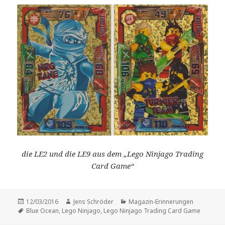
die LE2 und die LE9 aus dem „Lego Ninjago Trading
Card Game“
Veröffentlicht
Autor
Kategorien
12/03/2016
Jens Schröder
Magazin-Erinnerungen
am
Schlagwörter
Blue Ocean
,
Lego Ninjago
,
Lego Ninjago Trading Card Game