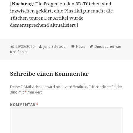
[
Nachtrag
: Die Fragen zu den 3D-Tütchen sind
inzwischen geklärt, eine Plastikfigur macht die
Tütchen teurer. Der Artikel wurde
dementsprechend aktualisiert.]
Veröffentlicht
Autor
Kategorien
Schlagwörter
29/05/2016
Jens Schröder
News
Dinosaurier wie
am
ich!
,
Panini
Schreibe einen Kommentar
Deine E-Mail-Adresse wird nicht veröffentlicht.
Erforderliche Felder
sind mit
*
markiert
KOMMENTAR
*