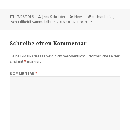
Veröffentlicht
Autor
Kategorien
Schlagwörter
17/06/2016
Jens Schröder
News
tschuttiheftili
,
am
tschuttliheftli Sammelalbum 2016
,
UEFA Euro 2016
Schreibe einen Kommentar
Deine E-Mail-Adresse wird nicht veröffentlicht.
Erforderliche Felder
sind mit
*
markiert
KOMMENTAR
*