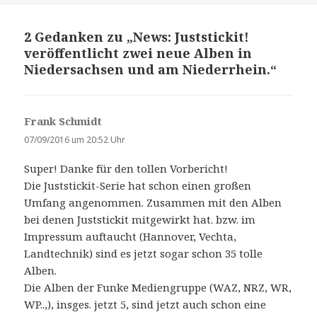
2 Gedanken zu „News: Juststickit!
veröffentlicht zwei neue Alben in
Niedersachsen und am Niederrhein.“
Frank Schmidt
s
a
07/09/2016 um 20:52 Uhr
g
Super! Danke für den tollen Vorbericht!
t
Die Juststickit-Serie hat schon einen großen
:
Umfang angenommen. Zusammen mit den Alben
bei denen Juststickit mitgewirkt hat. bzw. im
Impressum auftaucht (Hannover, Vechta,
Landtechnik) sind es jetzt sogar schon 35 tolle
Alben.
Die Alben der Funke Mediengruppe (WAZ, NRZ, WR,
WP..,), insges. jetzt 5, sind jetzt auch schon eine