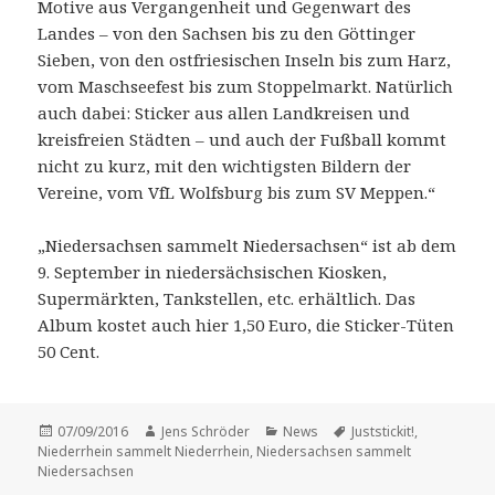
Motive aus Vergangenheit und Gegenwart des
Landes – von den Sachsen bis zu den Göttinger
Sieben, von den ostfriesischen Inseln bis zum Harz,
vom Maschseefest bis zum Stoppelmarkt. Natürlich
auch dabei: Sticker aus allen Landkreisen und
kreisfreien Städten – und auch der Fußball kommt
nicht zu kurz, mit den wichtigsten Bildern der
Vereine, vom VfL Wolfsburg bis zum SV Meppen.“
„Niedersachsen sammelt Niedersachsen“ ist ab dem
9. September in niedersächsischen Kiosken,
Supermärkten, Tankstellen, etc. erhältlich. Das
Album kostet auch hier 1,50 Euro, die Sticker-Tüten
50 Cent.
Veröffentlicht
Autor
Kategorien
Schlagwörter
07/09/2016
Jens Schröder
News
Juststickit!
,
am
Niederrhein sammelt Niederrhein
,
Niedersachsen sammelt
Niedersachsen