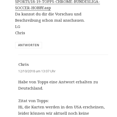
SPORTS/18-19-TOPPS-CHROME-BUNDESLIGA-
:
SOCCER-HOBBY.asp
Da kannst du dir die Vorschau und
Beschreibung schon mal anschauen.
LG
Chris
ANTWORTEN
Chris
s
a
12/10/2018 um 13:07 Uhr
g
Habe von Topps eine Antwort erhalten zu
t
Deutschland.
:
Zitat von Topps:
Hi, die Karten werden in den USA erscheinen,
leider können wir aktuell noch keine