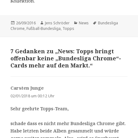
Kollektion.
Veröffentlicht
Autor
Kategorien
Schlagwörter
26/09/2016
Jens Schröder
News
Bundesliga
am
Chrome
,
Fußball-Bundesliga
,
Topps
7 Gedanken zu „News: Topps bringt
offenbar keine „Bundesliga Chrome“-
Cards mehr auf den Markt.“
Carsten Junge
s
a
02/01/2018 um 00:12 Uhr
g
Sehr geehrte Topps-Team,
t
:
schade dass es nicht mehr Bundesliga Chrome gibt.
Habe letzten beide Alben gesammelt und würde
gerne weiter sammeln. Also , wird es üperhaupt