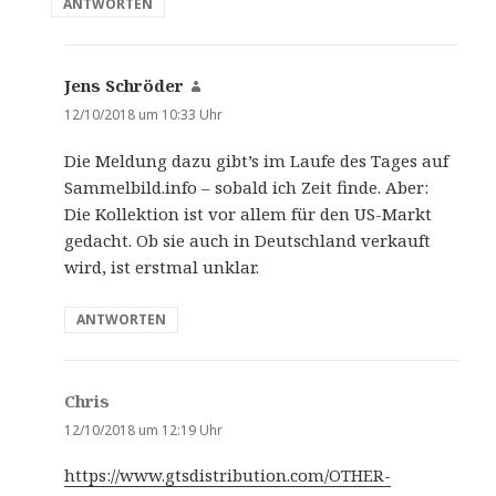
ANTWORTEN
Jens Schröder
s
a
12/10/2018 um 10:33 Uhr
g
Die Meldung dazu gibt’s im Laufe des Tages auf
t
Sammelbild.info – sobald ich Zeit finde. Aber:
:
Die Kollektion ist vor allem für den US-Markt
gedacht. Ob sie auch in Deutschland verkauft
wird, ist erstmal unklar.
ANTWORTEN
Chris
s
a
12/10/2018 um 12:19 Uhr
g
https://www.gtsdistribution.com/OTHER-
t