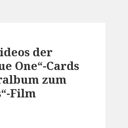
ideos der
ue One“-Cards
eralbum zum
“-Film