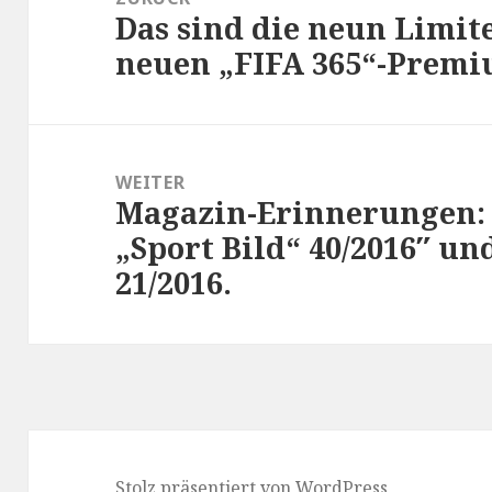
Das sind die neun Limit
Vorheriger
neuen „FIFA 365“-Premi
Beitrag:
WEITER
Magazin-Erinnerungen: „
Nächster
„Sport Bild“ 40/2016″ un
Beitrag:
21/2016.
Stolz präsentiert von WordPress