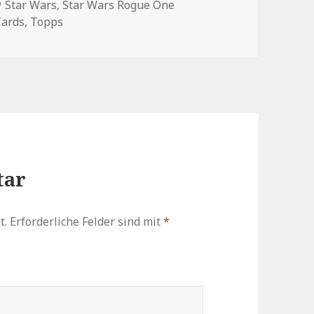
en
Schlagwörter
Star Wars
,
Star Wars Rogue One
Cards
,
Topps
tar
t.
Erforderliche Felder sind mit
*