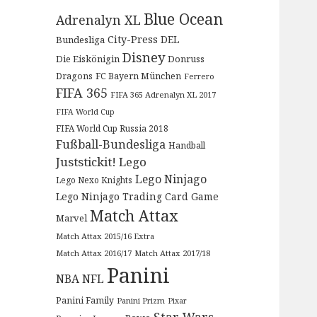
Blue Ocean
Adrenalyn XL
City-Press
DEL
Bundesliga
Disney
Die Eiskönigin
Donruss
Dragons
FC Bayern München
Ferrero
FIFA 365
FIFA 365 Adrenalyn XL 2017
FIFA World Cup
FIFA World Cup Russia 2018
Fußball-Bundesliga
Handball
Juststickit!
Lego
Lego Ninjago
Lego Nexo Knights
Lego Ninjago Trading Card Game
Match Attax
Marvel
Match Attax 2015/16 Extra
Match Attax 2016/17
Match Attax 2017/18
Panini
NBA
NFL
Panini Family
Panini Prizm
Pixar