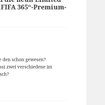
 „FIFA 365“-Premium-
te den schon gewesen?
essi zwei verschiedene im
lsch?