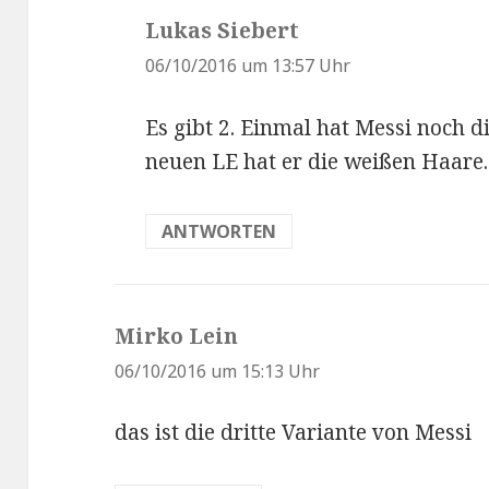
Lukas Siebert
s
a
06/10/2016 um 13:57 Uhr
g
Es gibt 2. Einmal hat Messi noch 
t
neuen LE hat er die weißen Haare.
:
ANTWORTEN
Mirko Lein
s
a
06/10/2016 um 15:13 Uhr
g
das ist die dritte Variante von Messi
t
: