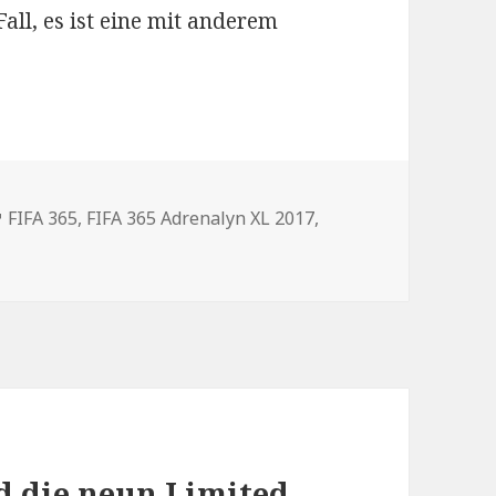
Fall, es ist eine mit anderem
en
Schlagwörter
FIFA 365
,
FIFA 365 Adrenalyn XL 2017
,
d die neun Limited