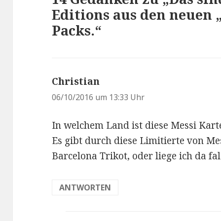
Editions aus den neuen
Packs.“
Christian
s
a
06/10/2016 um 13:33 Uhr
g
In welchem Land ist diese Messi Kar
t
Es gibt durch diese Limitierte von M
:
Barcelona Trikot, oder liege ich da fa
ANTWORTEN