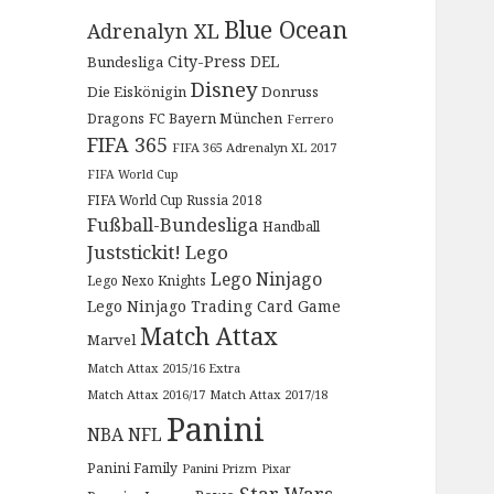
Blue Ocean
Adrenalyn XL
City-Press
DEL
Bundesliga
Disney
Die Eiskönigin
Donruss
Dragons
FC Bayern München
Ferrero
FIFA 365
FIFA 365 Adrenalyn XL 2017
FIFA World Cup
FIFA World Cup Russia 2018
Fußball-Bundesliga
Handball
Juststickit!
Lego
Lego Ninjago
Lego Nexo Knights
Lego Ninjago Trading Card Game
Match Attax
Marvel
Match Attax 2015/16 Extra
Match Attax 2016/17
Match Attax 2017/18
Panini
NBA
NFL
Panini Family
Panini Prizm
Pixar