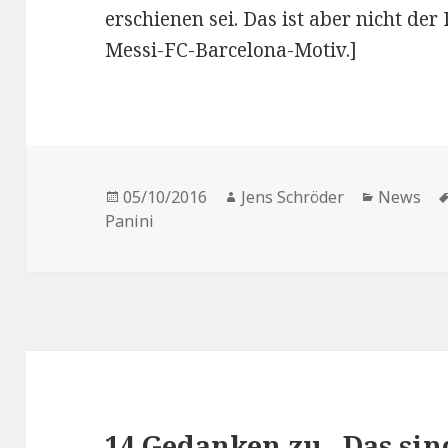
erschienen sei. Das ist aber nicht der 
Messi-FC-Barcelona-Motiv.]
Veröffentlicht
Autor
Kategori
05/10/2016
Jens Schröder
News
am
Panini
14 Gedanken zu „Das sin