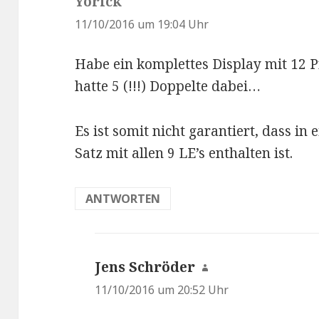
Yorick
s
a
11/10/2016 um 19:04 Uhr
g
Habe ein komplettes Display mit 12
t
hatte 5 (!!!) Doppelte dabei…
:
Es ist somit nicht garantiert, dass in
Satz mit allen 9 LE’s enthalten ist.
ANTWORTEN
Jens Schröder
s
a
11/10/2016 um 20:52 Uhr
g