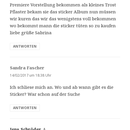
Premiere Vorstellung bekommen als kleines Trost
Pflaster bekam sie das sticker Album nun müssen
wir kuren das wir das wenigstens voll bekommen
wo bekommt mann die sticker tüten so zu kaufen
liebe grüße Sabrina
ANTWORTEN
Sandra Fascher
s
a
14/02/2017 um 18:38 Uhr
g
Ich schliese mich an. Wo und ab wann gibt es die
t
Sticker? War schon auf der Suche
:
ANTWORTEN
Jens Schröder
s