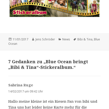
Veröffentlicht
Autor
Kategorien
Schlagwörter
11/01/2017
Jens Schröder
News
Bibi & Tina
,
Blue
am
Ocean
7 Gedanken zu „Blue Ocean bringt
„Bibi & Tina“-Stickeralbum.“
Sabrina Ruge
s
a
14/02/2017 um 09:42 Uhr
g
Hallo meine kleine ist ein Riesen Fan von bibi und
t
Tina uns hat leider keine Karte mehr für die
: