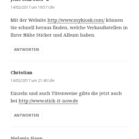
a
14/02/2017 um 19:57 Uhr
g
Mit der Website
http://www.mykiosk.com/
können
t
Sie schnell heraus finden, welche Verkaufsstellen in
:
Ihrer Nähe Sticker und Album haben.
ANTWORTEN
Christian
s
a
14/02/2017 um 21:40 Uhr
g
Einzeln und auch Tütenweise gibts die jetzt auch
t
bei
http://www.stick-it-now.de
:
ANTWORTEN
Melanie Haen
s