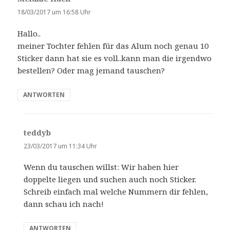
a
18/03/2017 um 16:58 Uhr
g
Hallo..
t
meiner Tochter fehlen für das Alum noch genau 10
:
Sticker dann hat sie es voll..kann man die irgendwo
bestellen? Oder mag jemand tauschen?
ANTWORTEN
teddyb
s
a
23/03/2017 um 11:34 Uhr
g
Wenn du tauschen willst: Wir haben hier
t
doppelte liegen und suchen auch noch Sticker.
:
Schreib einfach mal welche Nummern dir fehlen,
dann schau ich nach!
ANTWORTEN