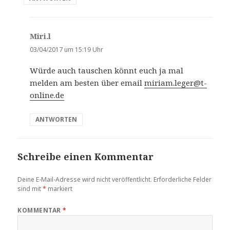
Miri.l
s
a
03/04/2017 um 15:19 Uhr
g
Würde auch tauschen könnt euch ja mal
t
melden am besten über email
miriam.leger@t-
:
online.de
ANTWORTEN
Schreibe einen Kommentar
Deine E-Mail-Adresse wird nicht veröffentlicht.
Erforderliche Felder
sind mit
*
markiert
KOMMENTAR
*