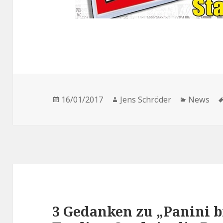
Veröffentlicht
Autor
Kategori
16/01/2017
Jens Schröder
News
am
3 Gedanken zu „Panini b