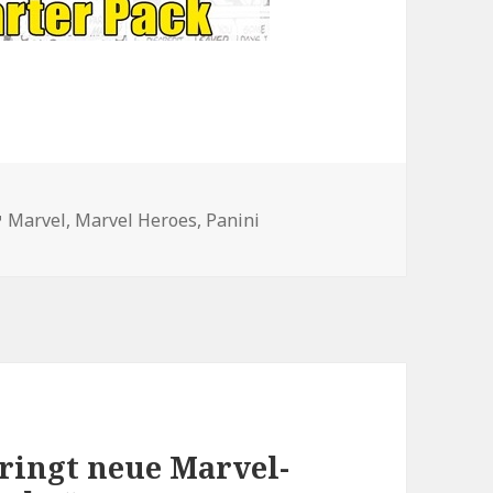
en
Schlagwörter
Marvel
,
Marvel Heroes
,
Panini
ringt neue Marvel-