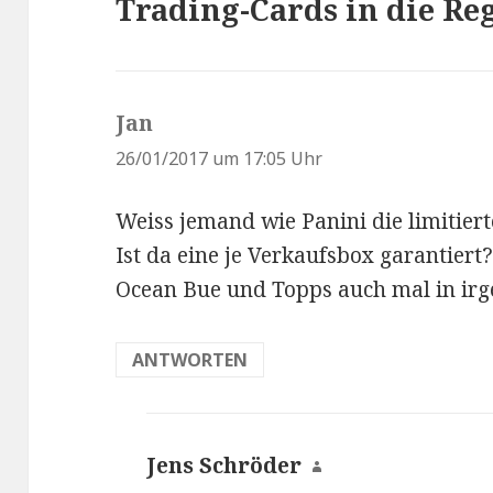
Trading-Cards in die Reg
Jan
s
a
26/01/2017 um 17:05 Uhr
g
Weiss jemand wie Panini die limitiert
t
Ist da eine je Verkaufsbox garantiert?
:
Ocean Bue und Topps auch mal in irg
ANTWORTEN
Jens Schröder
s