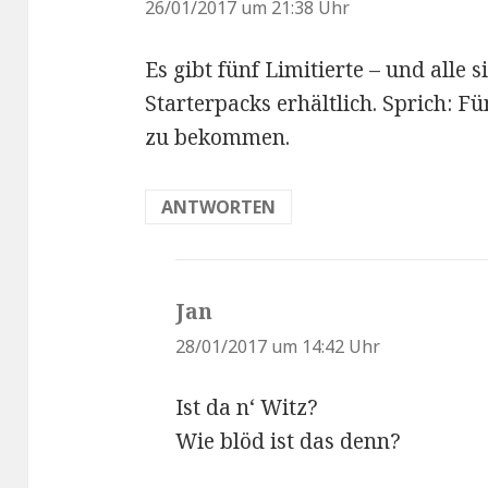
a
26/01/2017 um 21:38 Uhr
g
Es gibt fünf Limitierte – und alle 
t
Starterpacks erhältlich. Sprich: F
:
zu bekommen.
ANTWORTEN
Jan
s
a
28/01/2017 um 14:42 Uhr
g
Ist da n‘ Witz?
t
Wie blöd ist das denn?
: