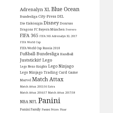
Blue Ocean
Adrenalyn XL
City-Press
DEL
Bundesliga
Disney
Die Eiskönigin
Donruss
Dragons
FC Bayern München
Ferrero
FIFA 365
FIFA 365 Adrenalyn XL 2017
FIFA World Cup
FIFA World Cup Russia 2018
Fußball-Bundesliga
Handball
Juststickit!
Lego
Lego Ninjago
Lego Nexo Knights
Lego Ninjago Trading Card Game
Match Attax
Marvel
Match Attax 2015/16 Extra
Match Attax 2016/17
Match Attax 2017/18
Panini
NBA
NFL
Panini Family
Panini Prizm
Pixar