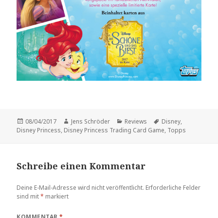
Veröffentlicht
Autor
Kategorien
Schlagwörter
08/04/2017
Jens Schröder
Reviews
Disney
,
am
Disney Princess
,
Disney Princess Trading Card Game
,
Topps
Schreibe einen Kommentar
Deine E-Mail-Adresse wird nicht veröffentlicht.
Erforderliche Felder
sind mit
*
markiert
KOMMENTAR
*