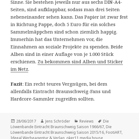
Sinne. Sie bestehen jeweils nur aus sechs DIN-A4-
Seiten, sind aufklappbar, sodass man drei Seiten
nebeneinander sehen kann. Das Papier ist zwar fest
in Richtung Pappe, doch 5 Euro für ein solches
Sammelmäppchen sind schon ziemlich happig.
Immerhin hat das Unternehmen vor, die
Einnahmen an soziale Projekte zu spenden. Beide
Alben sind in einer Auflage von je 1.000 Stück
erschienen.
Zu bekommen sind Alben und Sticker
im Netz
.
Fazit
: Ein recht teures Vergnügen, bei dem
allenfalls Eintracht-Braunschweig-Fans und
Hardcore-Sammler zugreifen sollten.
Veröffentlicht
Autor
Kategorien
Schlagwörter
28/06/2017
Jens Schröder
Reviews
Die
am
Löwenbande Eintracht Braunschweig Saison 1966/67
,
Die
Löwenbande Eintracht Braunschweig Saison 2015/16
,
FootiART
,
Ideeal Werbeagentur & Verlag
,
oker11 media house