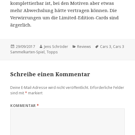
komplettierbar ist, bei den Motiven aber etwas
mehr Abwechslung hätte vertragen können. Die
Verwirrungen um die Limited-Edition-Cards sind
ärgerlich.
Veröffentlicht
Autor
Kategorien
Schlagwörter
29/09/2017
Jens Schröder
Reviews
Cars 3
,
Cars 3
am
Sammelkarten-Spiel
,
Topps
Schreibe einen Kommentar
Deine E-Mail-Adresse wird nicht veröffentlicht.
Erforderliche Felder
sind mit
*
markiert
KOMMENTAR
*