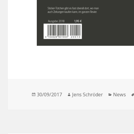
Veröffentlicht
Autor
Kategori
30/09/2017
Jens Schröder
News
am