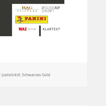
en
Schlagwörter
Juststickit!
,
Schwarzes Gold