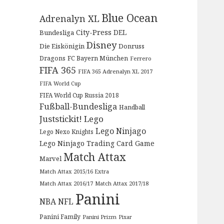
Blue Ocean
Adrenalyn XL
City-Press
DEL
Bundesliga
Disney
Die Eiskönigin
Donruss
Dragons
FC Bayern München
Ferrero
FIFA 365
FIFA 365 Adrenalyn XL 2017
FIFA World Cup
FIFA World Cup Russia 2018
Fußball-Bundesliga
Handball
Juststickit!
Lego
Lego Ninjago
Lego Nexo Knights
Lego Ninjago Trading Card Game
Match Attax
Marvel
Match Attax 2015/16 Extra
Match Attax 2016/17
Match Attax 2017/18
Panini
NBA
NFL
Panini Family
Panini Prizm
Pixar