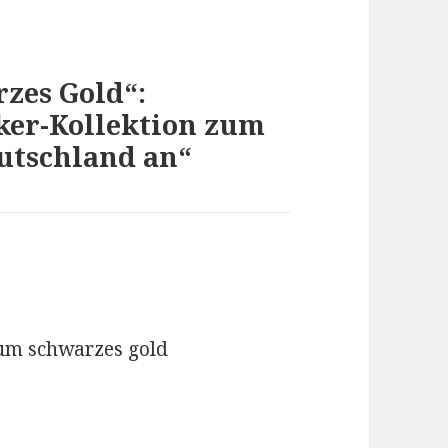
zes Gold“:
cker-Kollektion zum
utschland an“
um schwarzes gold