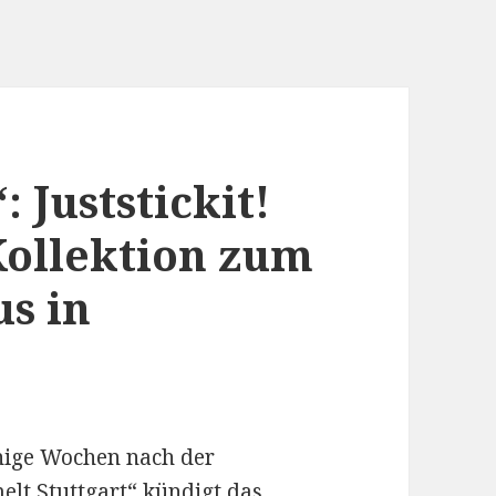
 Juststickit!
Kollektion zum
s in
nige Wochen nach der
elt Stuttgart
“ kündigt das