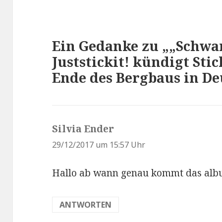
Ein Gedanke zu „„Schwar
Juststickit! kündigt Sti
Ende des Bergbaus in De
Silvia Ender
s
a
29/12/2017 um 15:57 Uhr
g
Hallo ab wann genau kommt das alb
t
:
ANTWORTEN