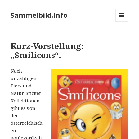
Sammelbild.info
MENÜ
UND
WIDGETS
Kurz-Vorstellung:
„Smilicons“.
Nach
unzähligen
Tier- und
Natur-Sticker-
Kollektionen
gibt es von
der
österreichisch
en
Boulevardzeit