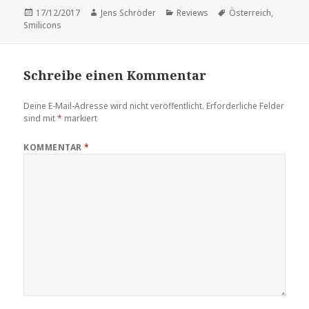
Veröffentlicht
Autor
Kategorien
Schlagwörter
17/12/2017
Jens Schröder
Reviews
Österreich
,
am
Smilicons
Schreibe einen Kommentar
Deine E-Mail-Adresse wird nicht veröffentlicht.
Erforderliche Felder
sind mit
*
markiert
KOMMENTAR
*