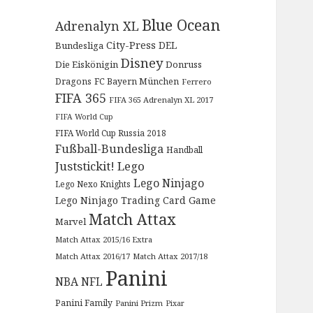
Blue Ocean
Adrenalyn XL
City-Press
DEL
Bundesliga
Disney
Die Eiskönigin
Donruss
Dragons
FC Bayern München
Ferrero
FIFA 365
FIFA 365 Adrenalyn XL 2017
FIFA World Cup
FIFA World Cup Russia 2018
Fußball-Bundesliga
Handball
Juststickit!
Lego
Lego Ninjago
Lego Nexo Knights
Lego Ninjago Trading Card Game
Match Attax
Marvel
Match Attax 2015/16 Extra
Match Attax 2016/17
Match Attax 2017/18
Panini
NBA
NFL
Panini Family
Panini Prizm
Pixar