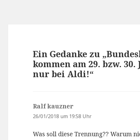
Ein Gedanke zu „Bundesl
kommen am 29. bzw. 30. 
nur bei Aldi!“
Ralf kauzner
s
a
26/01/2018 um 19:58 Uhr
g
Was soll diese Trennung?? Warum nic
t