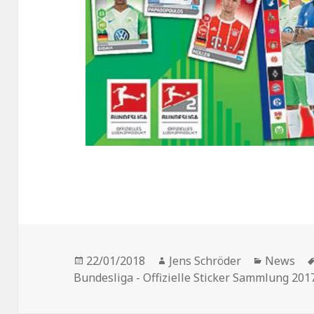
Veröffentlicht
Autor
Kategori
22/01/2018
Jens Schröder
News
am
Bundesliga - Offizielle Sticker Sammlung 201