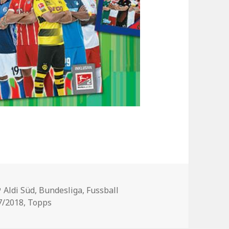
en
Schlagwörter
Aldi Süd
,
Bundesliga
,
Fussball
7/2018
,
Topps