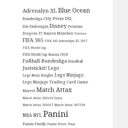
Blue Ocean
Adrenalyn XL
City-Press
DEL
Bundesliga
Disney
Die Eiskönigin
Donruss
Dragons
FC Bayern München
Ferrero
FIFA 365
FIFA 365 Adrenalyn XL 2017
FIFA World Cup
FIFA World Cup Russia 2018
Fußball-Bundesliga
Handball
Juststickit!
Lego
Lego Ninjago
Lego Nexo Knights
Lego Ninjago Trading Card Game
Match Attax
Marvel
Match Attax 2015/16 Extra
Match Attax 2016/17
Match Attax 2017/18
Panini
NBA
NFL
Panini Family
Panini Prizm
Pixar