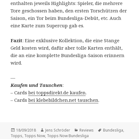
enthalten jeweils Highlights: Spieler, die mehrere
Tore geschossen haben, den ersten Torschützen der
Saison, ein Tor beim Bundesliga-Debüt, etc. Auch
eine Karte zum Supercup gab es.
Fazit
: Eine exklusive Kollektion, die eine Stange
Geld kosten wird, dafür aber tolle Karten enthält,
die an eine komplette Bundesliga-Saison erinnern
wird.
—
Kaufen und Tauschen
:
– Cards
bei toppsdirekt.de kaufen
.
– Cards
bei klebebildchen.net tauschen
.
Veröffentlicht
Autor
Kategorien
Schlagwörter
18/09/2018
Jens Schröder
Reviews
Bundesliga
,
am
Topps
,
Topps Now
,
Topps Now Bundesliga