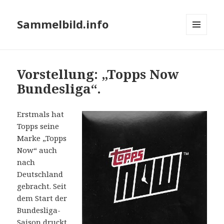
Sammelbild.info
MENÜ
UND
WIDGETS
Vorstellung: „Topps Now
Bundesliga“.
Erstmals hat
Topps seine
Marke „Topps
Now“ auch
nach
Deutschland
gebracht. Seit
dem Start der
Bundesliga-
Saison druckt