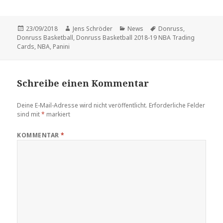
Veröffentlicht
Autor
Kategorien
Schlagwörter
23/09/2018
Jens Schröder
News
Donruss
,
am
Donruss Basketball
,
Donruss Basketball 2018-19 NBA Trading
Cards
,
NBA
,
Panini
Schreibe einen Kommentar
Deine E-Mail-Adresse wird nicht veröffentlicht.
Erforderliche Felder
sind mit
*
markiert
KOMMENTAR
*