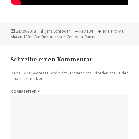
Veröffentlicht
Autor
Kategorien
Schlagwörter
21/09/2018
Jens Schröder
Reviews
Mia and Me
,
am
Mia and Me - Die Einhörner von Centopia
,
Panini
Schreibe einen Kommentar
Deine E-Mail-Adresse wird nicht veröffentlicht.
Erforderliche Felder
sind mit
*
markiert
KOMMENTAR
*