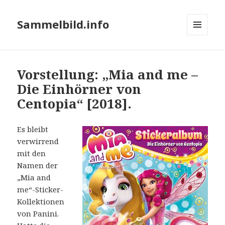
Sammelbild.info
MENÜ
UND
WIDGETS
Vorstellung: „Mia and me –
Die Einhörner von
Centopia“ [2018].
Es bleibt
verwirrend
mit den
Namen der
„Mia and
me“-Sticker-
Kollektionen
von Panini.