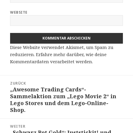
WEBSITE
Diese Website verwendet Akismet, um Spam zu
reduzieren.
Erfahre mehr darüber, wie deine
Kommentardaten verarbeitet werden
.
Beitragsnavigation
ZURÜCK
„Awesome Trading Cards“-
Vorheriger
Sammelaktion zum „Lego Movie 2“ in
Beitrag:
Lego Stores und dem Lego-Online-
Shop.
WEITER
„Schwarz Rot Gold“: Juststickit! und
Nächster