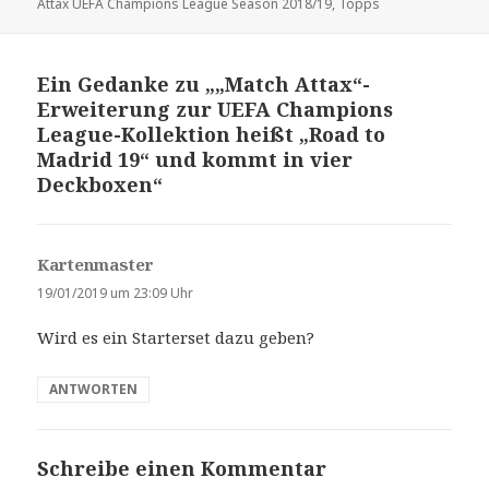
Attax UEFA Champions League Season 2018/19
,
Topps
Ein Gedanke zu „„Match Attax“-
Erweiterung zur UEFA Champions
League-Kollektion heißt „Road to
Madrid 19“ und kommt in vier
Deckboxen“
Kartenmaster
s
a
19/01/2019 um 23:09 Uhr
g
Wird es ein Starterset dazu geben?
t
:
ANTWORTEN
Schreibe einen Kommentar