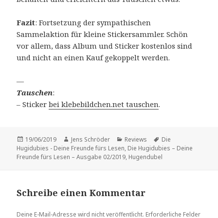
Fazit
: Fortsetzung der sympathischen
Sammelaktion für kleine Stickersammler. Schön
vor allem, dass Album und Sticker kostenlos sind
und nicht an einen Kauf gekoppelt werden.
—
Tauschen
:
– Sticker
bei klebebildchen.net tauschen
.
Veröffentlicht
Autor
Kategorien
Schlagwörter
19/06/2019
Jens Schröder
Reviews
Die
am
Hugidubies - Deine Freunde fürs Lesen
,
Die Hugidubies – Deine
Freunde fürs Lesen – Ausgabe 02/2019
,
Hugendubel
Schreibe einen Kommentar
Deine E-Mail-Adresse wird nicht veröffentlicht.
Erforderliche Felder