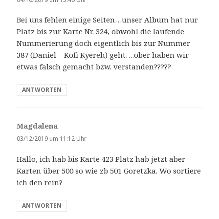
g
Bei uns fehlen einige Seiten…unser Album hat nur
t
Platz bis zur Karte Nr. 324, obwohl die laufende
:
Nummerierung doch eigentlich bis zur Nummer
387 (Daniel – Kofi Kyereh) geht….ober haben wir
etwas falsch gemacht bzw. verstanden?????
ANTWORTEN
Magdalena
s
a
03/12/2019 um 11:12 Uhr
g
Hallo, ich hab bis Karte 423 Platz hab jetzt aber
t
Karten über 500 so wie zb 501 Goretzka. Wo sortiere
:
ich den rein?
ANTWORTEN