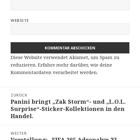
WEBSITE
Diese Website verwendet Akismet, um Spam zu
reduzieren.
Erfahre mehr darüber, wie deine
Kommentardaten verarbeitet werden
.
Beitragsnavigation
ZURÜCK
Panini bringt „Zak Storm“- und „L.O.L.
Vorheriger
Surprise“-Sticker-Kollektionen in den
Beitrag:
Handel.
WEITER
Vorstellung: „FIFA 365 Adrenalyn XL
Nächster