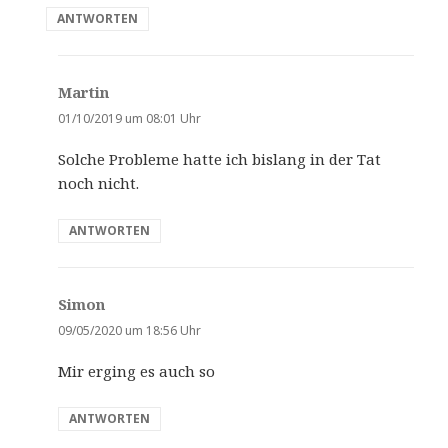
ANTWORTEN
Martin
s
a
01/10/2019 um 08:01 Uhr
g
Solche Probleme hatte ich bislang in der Tat
t
noch nicht.
:
ANTWORTEN
Simon
s
a
09/05/2020 um 18:56 Uhr
g
Mir erging es auch so
t
:
ANTWORTEN