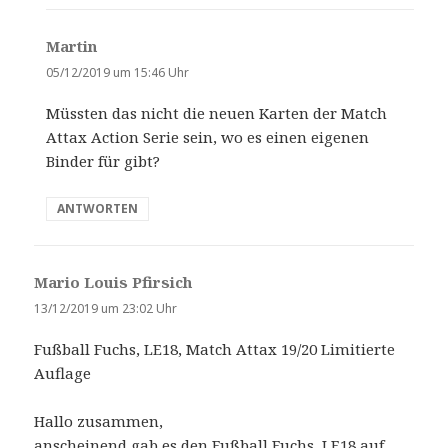
Martin
s
a
05/12/2019 um 15:46 Uhr
g
Müssten das nicht die neuen Karten der Match
t
Attax Action Serie sein, wo es einen eigenen
:
Binder für gibt?
ANTWORTEN
Mario Louis Pfirsich
s
a
13/12/2019 um 23:02 Uhr
g
Fußball Fuchs, LE18, Match Attax 19/20 Limitierte
t
Auflage
:
Hallo zusammen,
anscheinend gab es den Fußball Fuchs, LE18 auf