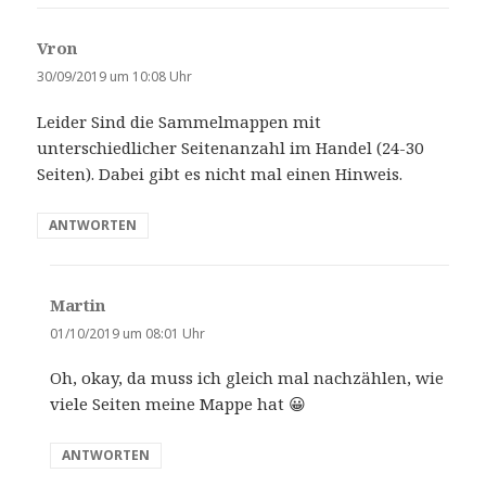
Vron
s
a
30/09/2019 um 10:08 Uhr
g
Leider Sind die Sammelmappen mit
t
unterschiedlicher Seitenanzahl im Handel (24-30
:
Seiten). Dabei gibt es nicht mal einen Hinweis.
ANTWORTEN
Martin
s
a
01/10/2019 um 08:01 Uhr
g
Oh, okay, da muss ich gleich mal nachzählen, wie
t
viele Seiten meine Mappe hat 😀
:
ANTWORTEN