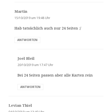
Martin
s
a
15/10/2019 um 19:48 Uhr
g
Hab tatsächlich auch nur 24 Seiten :/
t
:
ANTWORTEN
Joel Bleil
s
a
20/10/2019 um 17:47 Uhr
g
Bei 24 Seiten passen aber alle Karten rein
t
:
ANTWORTEN
Levian Thiel
s
a
04/10/2019 um 13:40 Uhr