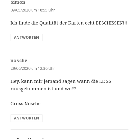
Simon
s
a
09/05/2020 um 18:55 Uhr
g
Ich finde die Qualität der Karten echt BESCHISSEN!!!
t
:
ANTWORTEN
nosche
s
a
29/06/2020 um 12:36 Uhr
g
Hey, kann mir jemand sagen wann die LE 26
t
rausgekommen ist und wo??
:
Gruss Nosche
ANTWORTEN