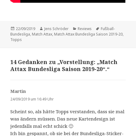
Veröffentlicht
Autor
Kategorien
Schlagwörter
22/09/2019
Jens Schröder
Reviews
Fußball-
am
Bundesliga
,
Match Attax
,
Match Attax Bundesliga Saison 2019-20
,
Topps
14 Gedanken zu „Vorstellung: „Match
Attax Bundesliga Saison 2019-20“.“
Martin
s
a
24/09/2019 um 16:49 Uhr
g
Scheint so, als hätte Topps verstanden, dass sie mal
t
was ändern müssen. Das neue Kartendesign ist
:
jedenfalls mal echt schick 🙂
Ich bin gespannt, ob sie bei der Bundesliga-Sticker-