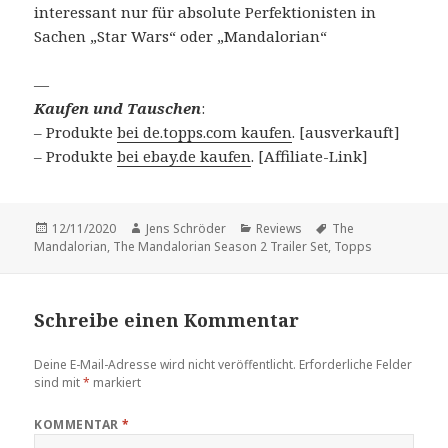
interessant nur für absolute Perfektionisten in
Sachen „Star Wars“ oder „Mandalorian“
—
Kaufen und Tauschen
:
– Produkte
bei de.topps.com kaufen
. [ausverkauft]
– Produkte
bei ebay.de kaufen
. [Affiliate-Link]
Veröffentlicht
Autor
Kategorien
Schlagwörter
12/11/2020
Jens Schröder
Reviews
The
am
Mandalorian
,
The Mandalorian Season 2 Trailer Set
,
Topps
Schreibe einen Kommentar
Deine E-Mail-Adresse wird nicht veröffentlicht.
Erforderliche Felder
sind mit
*
markiert
KOMMENTAR
*