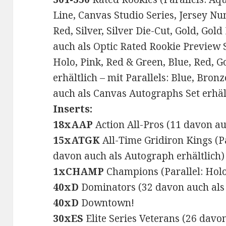
Line, Canvas Studio Series, Jersey Nu
Red, Silver, Silver Die-Cut, Gold, Gold
auch als Optic Rated Rookie Preview Se
Holo, Pink, Red & Green, Blue, Red, G
erhältlich – mit Parallels: Blue, Bron
auch als Canvas Autographs Set erhäl
Inserts:
18xAAP
Action All-Pros (11 davon au
15xATGK
All-Time Gridiron Kings (Par
davon auch als Autograph erhältlich)
1xCHAMP
Champions (Parallel: Hol
40xD
Dominators (32 davon auch als 
40xD
Downtown!
30xES
Elite Series Veterans (26 davo