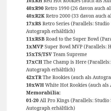
10xRH
Red Hot Rookies (auch als Aut
40xR90
Retro 1990 (26 davon auch al
40xR2K
Retro 2000 (33 davon auch al
17xRS
Retro Series (Parallels: Studio
Autograph erhältlich)
11xRSB
Road to the Super Bowl (Para
1xMVP
Super Bowl MVP (Parallels: H
15xTS/TSV
Team Supreme
17xCH
The Champ is Here (Parallels:
Autograph erhältlich)
42xTR
The Rookies (auch als Autogra
10xWH
White Hot Rookies (auch als 
Memorabilia:
01-20
All Pro Kings (Parallels: Studio
Autograph erhältlich)