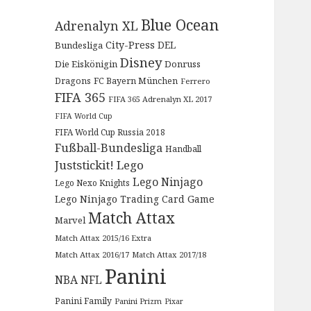
Blue Ocean
Adrenalyn XL
City-Press
DEL
Bundesliga
Disney
Die Eiskönigin
Donruss
Dragons
FC Bayern München
Ferrero
FIFA 365
FIFA 365 Adrenalyn XL 2017
FIFA World Cup
FIFA World Cup Russia 2018
Fußball-Bundesliga
Handball
Juststickit!
Lego
Lego Ninjago
Lego Nexo Knights
Lego Ninjago Trading Card Game
Match Attax
Marvel
Match Attax 2015/16 Extra
Match Attax 2016/17
Match Attax 2017/18
Panini
NBA
NFL
Panini Family
Panini Prizm
Pixar