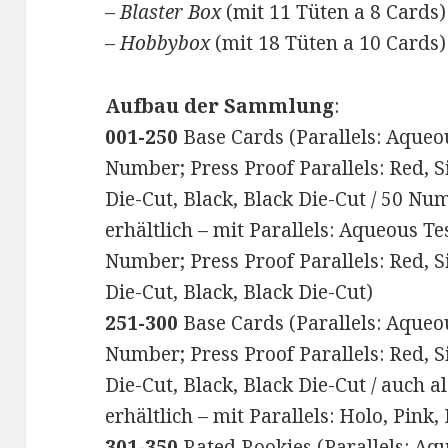
–
Blaster Box
(mit 11 Tüten a 8 Cards)
–
Hobbybox
(mit 18 Tüten a 10 Cards)
Aufbau der Sammlung
:
001-250
Base Cards (Parallels: Aqueou
Number; Press Proof Parallels: Red, Si
Die-Cut, Black, Black Die-Cut / 50 N
erhältlich – mit Parallels: Aqueous Te
Number; Press Proof Parallels: Red, Si
Die-Cut, Black, Black Die-Cut)
251-300
Base Cards (Parallels: Aqueou
Number; Press Proof Parallels: Red, Si
Die-Cut, Black, Black Die-Cut / auch a
erhältlich – mit Parallels: Holo, Pink
301-350
Rated Rookies (Parallels: Aqu