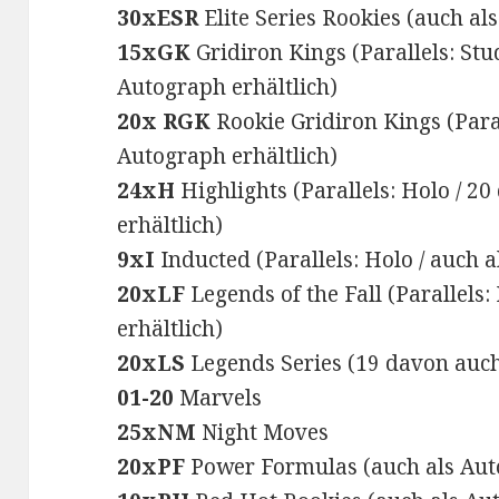
30xESR
Elite Series Rookies (auch al
15xGK
Gridiron Kings (Parallels: Stu
Autograph erhältlich)
20x RGK
Rookie Gridiron Kings (Paral
Autograph erhältlich)
24xH
Highlights (Parallels: Holo / 2
erhältlich)
9xI
Inducted (Parallels: Holo / auch a
20xLF
Legends of the Fall (Parallels:
erhältlich)
20xLS
Legends Series (19 davon auch
01-20
Marvels
25xNM
Night Moves
20xPF
Power Formulas (auch als Auto