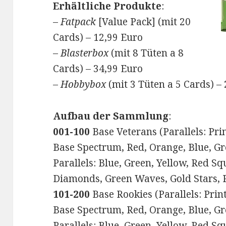
Erhältliche Produkte
:
–
Fatpack
[Value Pack] (mit 20
Cards) – 12,99 Euro
–
Blasterbox
(mit 8 Tüten a 8
Cards) – 34,99 Euro
–
Hobbybox
(mit 3 Tüten a 5 Cards) –
Aufbau der Sammlung
:
001-100
Base Veterans (Parallels: Prin
Base Spectrum, Red, Orange, Blue, Gre
Parallels: Blue, Green, Yellow, Red S
Diamonds, Green Waves, Gold Stars, P
101-200
Base Rookies (Parallels: Print
Base Spectrum, Red, Orange, Blue, Gre
Parallels: Blue, Green, Yellow, Red S