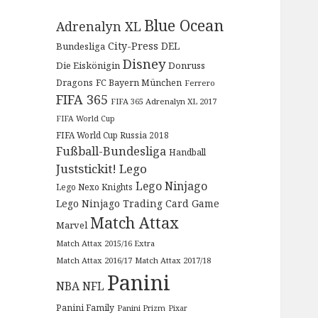
Blue Ocean
Adrenalyn XL
City-Press
DEL
Bundesliga
Disney
Die Eiskönigin
Donruss
Dragons
FC Bayern München
Ferrero
FIFA 365
FIFA 365 Adrenalyn XL 2017
FIFA World Cup
FIFA World Cup Russia 2018
Fußball-Bundesliga
Handball
Juststickit!
Lego
Lego Ninjago
Lego Nexo Knights
Lego Ninjago Trading Card Game
Match Attax
Marvel
Match Attax 2015/16 Extra
Match Attax 2016/17
Match Attax 2017/18
Panini
NBA
NFL
Panini Family
Panini Prizm
Pixar