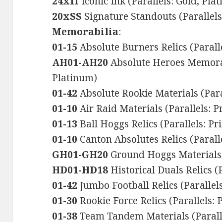
24xII
Iconic Ink (Parallels: Gold, Pla
20xSS
Signature Standouts (Parallels
Memorabilia
:
01-15
Absolute Burners Relics (Parall
AH01-AH20
Absolute Heroes Memorabi
Platinum)
01-42
Absolute Rookie Materials (Para
01-10
Air Raid Materials (Parallels: 
01-13
Ball Hoggs Relics (Parallels: Pr
01-10
Canton Absolutes Relics (Parall
GH01-GH20
Ground Hoggs Materials (
HD01-HD18
Historical Duals Relics (
01-42
Jumbo Football Relics (Parallels
01-30
Rookie Force Relics (Parallels: 
01-38
Team Tandem Materials (Paralle