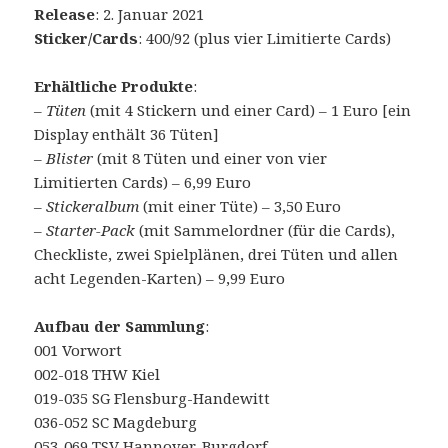
Release
: 2. Januar 2021
Sticker/Cards
: 400/92 (plus vier Limitierte Cards)
Erhältliche Produkte
:
–
Tüten
(mit 4 Stickern und einer Card) – 1 Euro [ein
Display enthält 36 Tüten]
–
Blister
(mit 8 Tüten und einer von vier
Limitierten Cards) – 6,99 Euro
–
Stickeralbum
(mit einer Tüte) – 3,50 Euro
–
Starter-Pack
(mit Sammelordner (für die Cards),
Checkliste, zwei Spielplänen, drei Tüten und allen
acht Legenden-Karten) – 9,99 Euro
Aufbau der Sammlung
:
001 Vorwort
002-018 THW Kiel
019-035 SG Flensburg-Handewitt
036-052 SC Magdeburg
053-069 TSV Hannover-Burgdorf