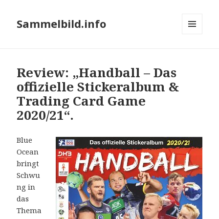
Sammelbild.info
MENÜ
UND
WIDGETS
Review: „Handball – Das
offizielle Stickeralbum &
Trading Card Game
2020/21“.
Blue
Ocean
bringt
Schwu
ng in
das
Thema