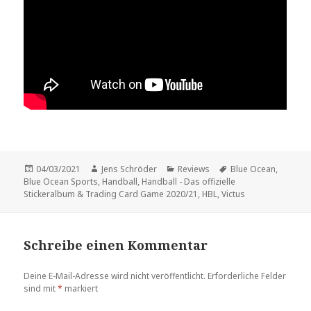
Veröffentlicht
Autor
Kategorien
Schlagwörter
04/03/2021
Jens Schröder
Reviews
Blue Ocean
,
am
Blue Ocean Sports
,
Handball
,
Handball - Das offizielle
Stickeralbum & Trading Card Game 2020/21
,
HBL
,
Victus
Schreibe einen Kommentar
Deine E-Mail-Adresse wird nicht veröffentlicht.
Erforderliche Felder
sind mit
*
markiert