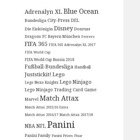
Blue Ocean
Adrenalyn XL
City-Press
DEL
Bundesliga
Disney
Die Eiskönigin
Donruss
Dragons
FC Bayern München
Ferrero
FIFA 365
FIFA 365 Adrenalyn XL 2017
FIFA World Cup
FIFA World Cup Russia 2018
Fußball-Bundesliga
Handball
Juststickit!
Lego
Lego Ninjago
Lego Nexo Knights
Lego Ninjago Trading Card Game
Match Attax
Marvel
Match Attax 2015/16 Extra
Match Attax 2016/17
Match Attax 2017/18
Panini
NBA
NFL
Panini Family
Panini Prizm
Pixar