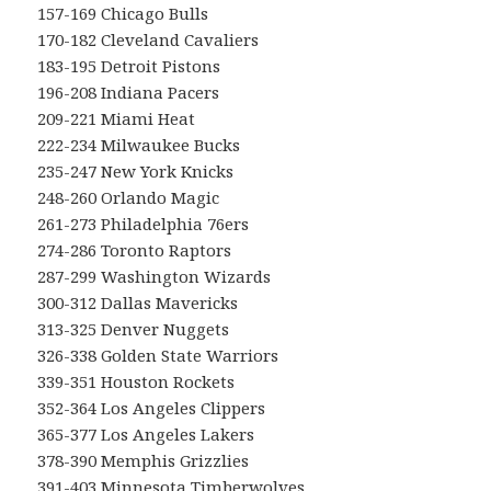
157-169 Chicago Bulls
170-182 Cleveland Cavaliers
183-195 Detroit Pistons
196-208 Indiana Pacers
209-221 Miami Heat
222-234 Milwaukee Bucks
235-247 New York Knicks
248-260 Orlando Magic
261-273 Philadelphia 76ers
274-286 Toronto Raptors
287-299 Washington Wizards
300-312 Dallas Mavericks
313-325 Denver Nuggets
326-338 Golden State Warriors
339-351 Houston Rockets
352-364 Los Angeles Clippers
365-377 Los Angeles Lakers
378-390 Memphis Grizzlies
391-403 Minnesota Timberwolves