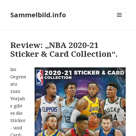
Sammelbild.info
MENÜ
UND
WIDGETS
Review: „NBA 2020-21
Sticker & Card Collection“.
Im
Gegens
atz
zum
Vorjah
r gibt
es die
Sticker
- und
Card-