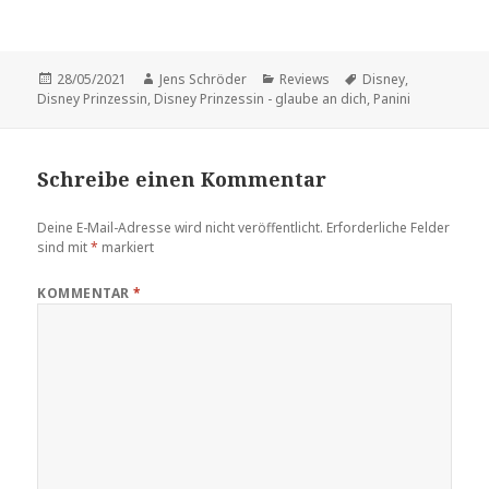
Veröffentlicht
Autor
Kategorien
Schlagwörter
28/05/2021
Jens Schröder
Reviews
Disney
,
am
Disney Prinzessin
,
Disney Prinzessin - glaube an dich
,
Panini
Schreibe einen Kommentar
Deine E-Mail-Adresse wird nicht veröffentlicht.
Erforderliche Felder
sind mit
*
markiert
KOMMENTAR
*