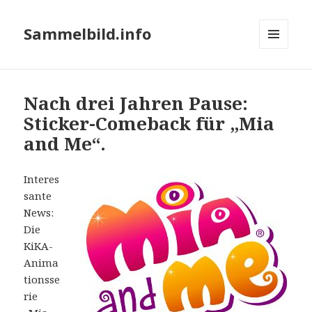
Sammelbild.info
MENÜ
UND
WIDGETS
Nach drei Jahren Pause:
Sticker-Comeback für „Mia
and Me“.
Interes
sante
News:
Die
KiKA-
Anima
tionsse
rie