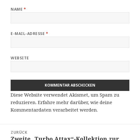
NAME
*
E-MAIL-ADRESSE
*
WEBSITE
Diese Website verwendet Akismet, um Spam zu
reduzieren.
Erfahre mehr darüber, wie deine
Kommentardaten verarbeitet werden
.
Beitragsnavigation
ZURÜCK
Zweite „Turbo Attax“-Kollektion zur
Vorheriger