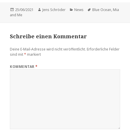
Veröffentlicht
Autor
Kategorien
Schlagwörter
25/06/2021
Jens Schröder
News
Blue Ocean
,
Mia
am
and Me
Schreibe einen Kommentar
Deine E-Mail-Adresse wird nicht veröffentlicht.
Erforderliche Felder
sind mit
*
markiert
KOMMENTAR
*