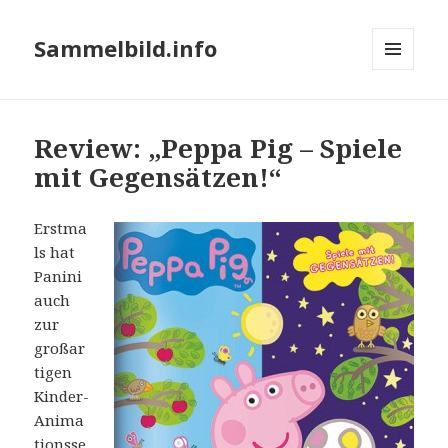
Sammelbild.info
MENÜ
UND
WIDGETS
Review: „Peppa Pig – Spiele
mit Gegensätzen!“
Erstma
ls hat
Panini
auch
zur
großar
tigen
Kinder-
Anima
tionsse