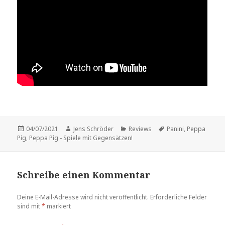
Veröffentlicht
Autor
Kategorien
Schlagwörter
04/07/2021
Jens Schröder
Reviews
Panini
,
Peppa
am
Pig
,
Peppa Pig - Spiele mit Gegensätzen!
Schreibe einen Kommentar
Deine E-Mail-Adresse wird nicht veröffentlicht.
Erforderliche Felder
sind mit
*
markiert