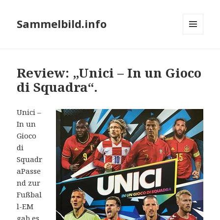
Sammelbild.info
MENÜ
UND
WIDGETS
Review: „Unici – In un Gioco
di Squadra“.
Unici –
In un
Gioco
di
Squadr
aPasse
nd zur
Fußbal
l-EM
gab es