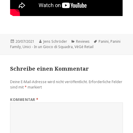
Veröffentlicht
Autor
Kategorien
Schlagwörter
20/07/2021
Jens Schröder
Reviews
Panini
,
Panini
am
Family
,
Unici - In un Gioco di Squadra
,
VéGé Retail
Schreibe einen Kommentar
Deine E-Mail-Adresse wird nicht veröffentlicht.
Erforderliche Felder
sind mit
*
markiert
KOMMENTAR
*