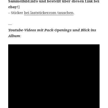
Sammelbild.info und bestellt über diesen Link bei
ebay!
]
– Sticker
bei laststicker.com tauschen
.
—
Youtube-Videos mit Pack-Openings und Blick ins
Album
: