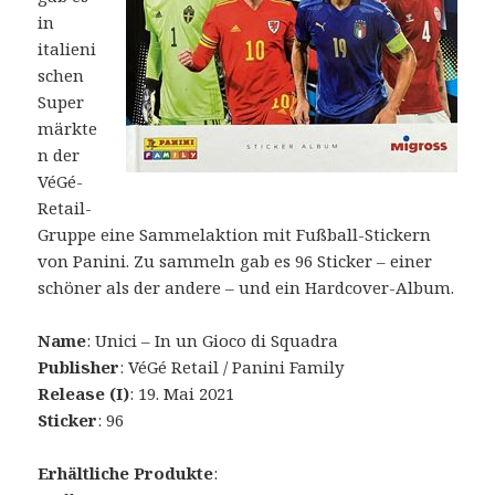
in
italieni
schen
Super
märkte
n der
VéGé-
Retail-
Gruppe eine Sammelaktion mit Fußball-Stickern
von Panini. Zu sammeln gab es 96 Sticker – einer
schöner als der andere – und ein Hardcover-Album.
Name
: Unici – In un Gioco di Squadra
Publisher
: VéGé Retail / Panini Family
Release (I)
: 19. Mai 2021
Sticker
: 96
Erhältliche Produkte
: