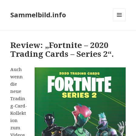
Sammelbild.info
MENÜ
UND
WIDGETS
Review: „Fortnite – 2020
Trading Cards – Series 2“.
Auch
wenn
die
neue
Tradin
g-Card-
Kollekt
ion
zum
Videos