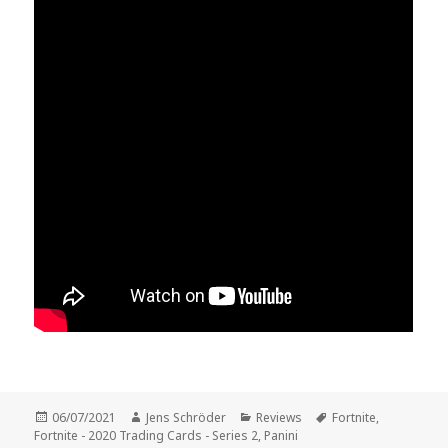
Veröffentlicht
Autor
Kategorien
Schlagwörter
06/07/2021
Jens Schröder
Reviews
Fortnite
,
am
Fortnite - 2020 Trading Cards - Series 2
,
Panini