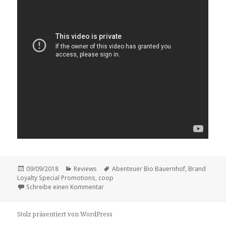
Veröffentlicht
Kategorien
Schlagwörter
09/09/2018
Reviews
Abenteuer Bio Bauernhof
,
Brand
am
Loyalty Special Promotions
,
coop
zu Vorstellung: „Abenteuer Bio Bauernhof“
Schreibe einen Kommentar
Stolz präsentiert von WordPress