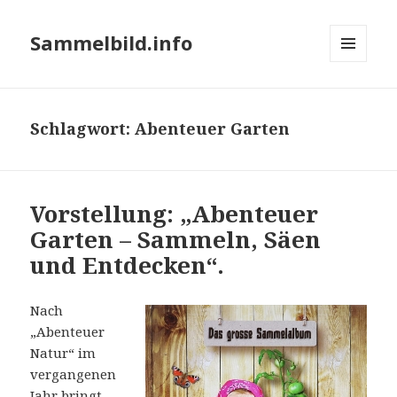
Sammelbild.info
MENÜ
UND
WIDGETS
Schlagwort:
Abenteuer Garten
Vorstellung: „Abenteuer
Garten – Sammeln, Säen
und Entdecken“.
Nach
„Abenteuer
Natur“ im
vergangenen
Jahr bringt