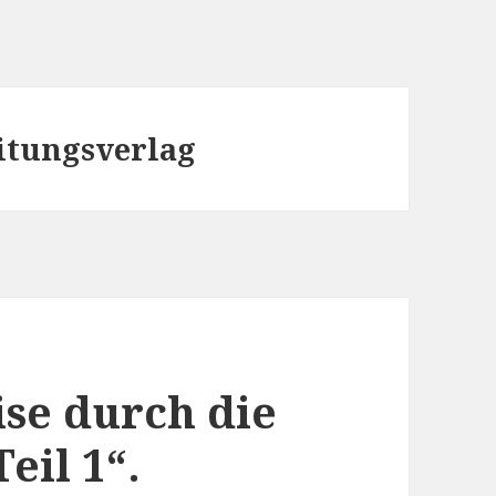
itungsverlag
ise durch die
eil 1“.