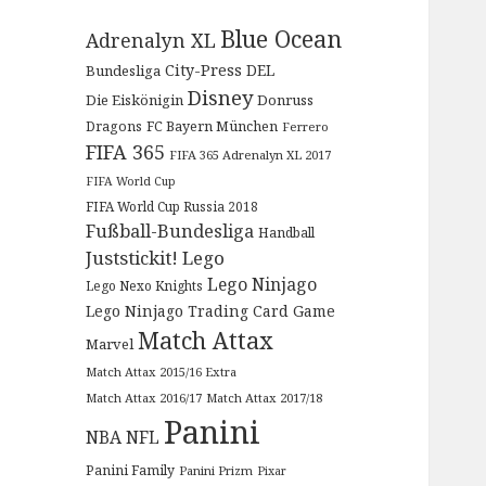
Blue Ocean
Adrenalyn XL
City-Press
DEL
Bundesliga
Disney
Die Eiskönigin
Donruss
Dragons
FC Bayern München
Ferrero
FIFA 365
FIFA 365 Adrenalyn XL 2017
FIFA World Cup
FIFA World Cup Russia 2018
Fußball-Bundesliga
Handball
Juststickit!
Lego
Lego Ninjago
Lego Nexo Knights
Lego Ninjago Trading Card Game
Match Attax
Marvel
Match Attax 2015/16 Extra
Match Attax 2016/17
Match Attax 2017/18
Panini
NBA
NFL
Panini Family
Panini Prizm
Pixar