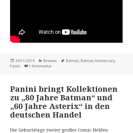
Veröffentlicht
Kategorien
Schlagwörter
30/11/2019
Reviews
Batman
,
Batman Anniversary
,
am
zu Vorstellung: „Batman Anniversary“.
Panini
1 Kommentar
Panini bringt Kollektionen
zu „80 Jahre Batman“ und
„60 Jahre Asterix“ in den
deutschen Handel
Die Geburtstage zweier großer Comic-Helden