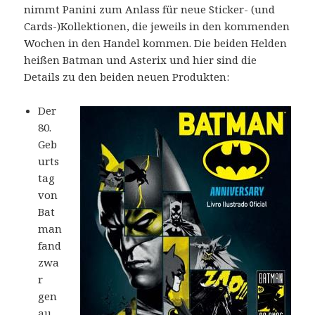
nimmt Panini zum Anlass für neue Sticker- (und
Cards-)Kollektionen, die jeweils in den kommenden
Wochen in den Handel kommen. Die beiden Helden
heißen Batman und Asterix und hier sind die
Details zu den beiden neuen Produkten:
Der
80.
Geb
urts
tag
von
Bat
man
fand
zwa
r
gen
au