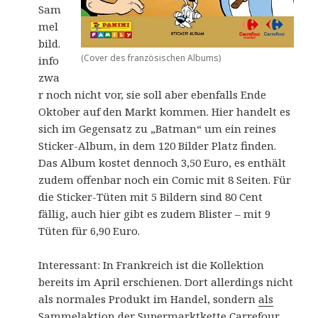
Sam
mel
bild.
(Cover des französischen Albums)
info
zwa
r noch nicht vor, sie soll aber ebenfalls Ende
Oktober auf den Markt kommen. Hier handelt es
sich im Gegensatz zu „Batman“ um ein reines
Sticker-Album, in dem 120 Bilder Platz finden.
Das Album kostet dennoch 3,50 Euro, es enthält
zudem offenbar noch ein Comic mit 8 Seiten. Für
die Sticker-Tüten mit 5 Bildern sind 80 Cent
fällig, auch hier gibt es zudem Blister – mit 9
Tüten für 6,90 Euro.
Interessant: In Frankreich ist die Kollektion
bereits im April erschienen. Dort allerdings nicht
als normales Produkt im Handel, sondern
als
Sammelaktion der Supermarktkette Carrefour
.