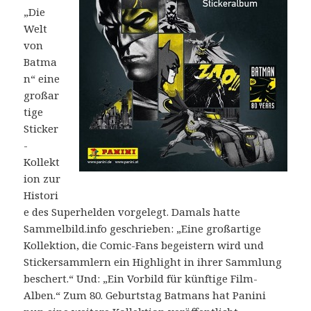
„Die
Welt
von
Batma
n“ eine
großar
tige
Sticker
-
Kollekt
ion zur
Histori
e des Superhelden vorgelegt. Damals hatte
Sammelbild.info geschrieben: „Eine großartige
Kollektion, die Comic-Fans begeistern wird und
Stickersammlern ein Highlight in ihrer Sammlung
beschert.“ Und: „Ein Vorbild für künftige Film-
Alben.“ Zum 80. Geburtstag Batmans hat Panini