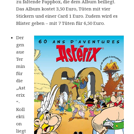
zu faltende Pappbox, die dem Album beiliegt.
Das Album kostet 3,50 Euro, Tüten mit vier
Stickern und einer Card 1 Euro. Zudem wird es
Blister geben – mit 7 Tüten für 6,50 Euro.
Der
gen
aue
Ter
min
für
die
„Ast
erix
“-
Koll
ekti
on
liegt