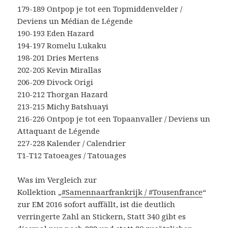
179-189 Ontpop je tot een Topmiddenvelder /
Deviens un Médian de Légende
190-193 Eden Hazard
194-197 Romelu Lukaku
198-201 Dries Mertens
202-205 Kevin Mirallas
206-209 Divock Origi
210-212 Thorgan Hazard
213-215 Michy Batshuayi
216-226 Ontpop je tot een Topaanvaller / Deviens un
Attaquant de Légende
227-228 Kalender / Calendrier
T1-T12 Tatoeages / Tatouages
Was im Vergleich zur
Kollektion „
#Samennaarfrankrijk / #Tousenfrance
“
zur EM 2016 sofort auffällt, ist die deutlich
verringerte Zahl an Stickern, Statt 340 gibt es