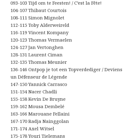
093-103 Tijd om te Feesten! / C’est la Fête!
104-107 Thibaut Courtois
108-111 Simon Mignolet
112-115 Toby Alderweireld
116-119 Vincent Kompany
120-123 Thomas Vermaelen
124-127 Jan Vertonghen
128-131 Laurent Ciman
132-135 Thomas Meunier
136-146 Ontpop je tot een Topverdediger / Deviens
un Défenseur de Légende
147-150 Yannick Carrasco
151-154 Nacer Chadli
155-158 Kevin De Bruyne
159-162 Mousa Dembelé
163-166 Marouane Fellaini
167-170 Radja Nainggolan
171-174 Axel Witsel
175-178 Youri Tielemans