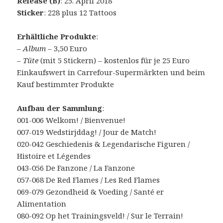
Release (B)
: 25. April 2018
Sticker
: 228 plus 12 Tattoos
Erhältliche Produkte
:
–
Album
– 3,50 Euro
–
Tüte
(mit 5 Stickern) – kostenlos für je 25 Euro
Einkaufswert in Carrefour-Supermärkten und beim
Kauf bestimmter Produkte
Aufbau der Sammlung
:
001-006 Welkom! / Bienvenue!
007-019 Wedstirjddag! / Jour de Match!
020-042 Geschiedenis & Legendarische Figuren /
Histoire et Légendes
043-056 De Fanzone / La Fanzone
057-068 De Red Flames / Les Red Flames
069-079 Gezondheid & Voeding / Santé er
Alimentation
080-092 Op het Trainingsveld! / Sur le Terrain!