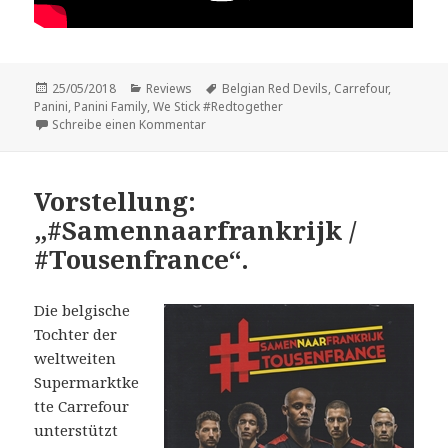
Veröffentlicht
Kategorien
Schlagwörter
25/05/2018
Reviews
Belgian Red Devils
,
Carrefour
,
am
Panini
,
Panini Family
,
We Stick #Redtogether
zu Vorstellung: „We Stick #Redtogether“.
Schreibe einen Kommentar
Vorstellung:
„#Samennaarfrankrijk /
#Tousenfrance“.
Die belgische
Tochter der
weltweiten
Supermarktke
tte Carrefour
unterstützt