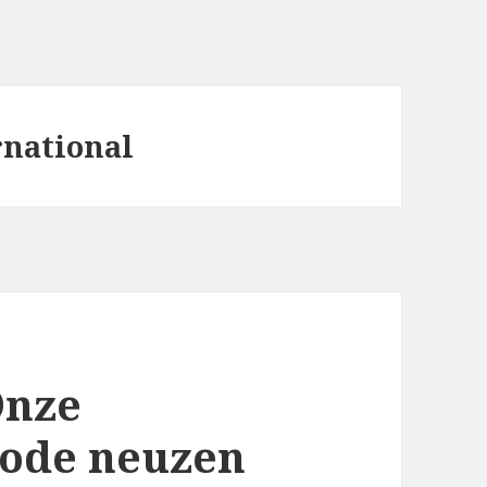
rnational
Onze
Rode neuzen