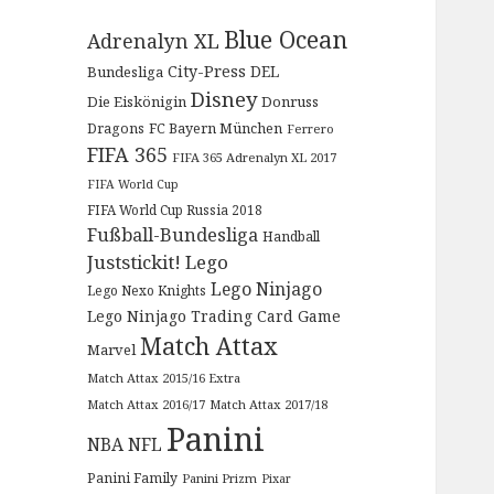
Blue Ocean
Adrenalyn XL
City-Press
DEL
Bundesliga
Disney
Die Eiskönigin
Donruss
Dragons
FC Bayern München
Ferrero
FIFA 365
FIFA 365 Adrenalyn XL 2017
FIFA World Cup
FIFA World Cup Russia 2018
Fußball-Bundesliga
Handball
Juststickit!
Lego
Lego Ninjago
Lego Nexo Knights
Lego Ninjago Trading Card Game
Match Attax
Marvel
Match Attax 2015/16 Extra
Match Attax 2016/17
Match Attax 2017/18
Panini
NBA
NFL
Panini Family
Panini Prizm
Pixar