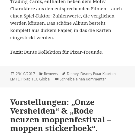
Trading-Cards, enthalten neben dem Motiv –
Charaktere aus den entsprechenden Filmen – auch
einen Spiel-Faktor: Zahlenwerte, die verglichen
werden können. Das schöne Album besteht
komplett aus dickem Papier, in das die Karten
eingesteckt werden.
Fazit
: Bunte Kollektion für Pixar-Freunde.
Veröffentlicht
Kategorien
Schlagwörter
29/10/2017
Reviews
Disney
,
Disney Pixar Kaarten
,
am
zu Vorstellung: „
EMTÉ
,
Pixar
,
TCC Global
Schreibe einen Kommentar
Vorstellungen: „Onze
Vershelden“ & „Rode
neuzen moppenfestival –
moppen stickerboek“.