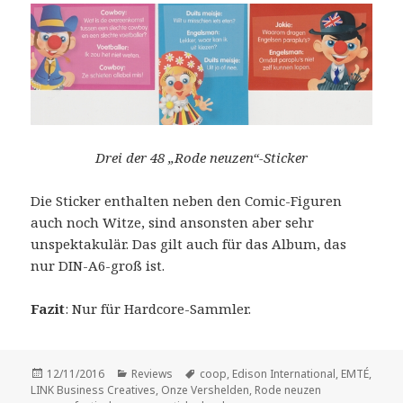
Drei der 48 „Rode neuzen“-Sticker
Die Sticker enthalten neben den Comic-Figuren
auch noch Witze, sind ansonsten aber sehr
unspektakulär. Das gilt auch für das Album, das
nur DIN-A6-groß ist.
Fazit
: Nur für Hardcore-Sammler.
Veröffentlicht
Kategorien
Schlagwörter
12/11/2016
Reviews
coop
,
Edison International
,
EMTÉ
,
am
LINK Business Creatives
,
Onze Vershelden
,
Rode neuzen