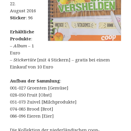
22.
August 2016
Sticker
: 96
Erhältliche
Produkte
:
–
Album
– 1
Euro
–
Stickertüte
[mit 4 Stickern] – gratis bei einem
Einkauf von 10 Euro
Aufbau der Sammlung
:
001-027 Groenten [Gemüse]
028-050 Fruit [Obst]
051-073 Zuivel [Milchprodukte]
074-085 Brood [Brot]
086-096 Eieren [Eier]
Die Kollektion der niederländischen coop-