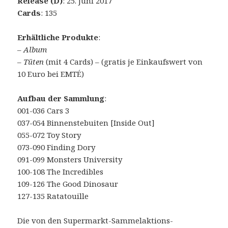
Release (D)
: 25. Juni 2017
Cards
: 135
Erhältliche Produkte
:
–
Album
–
Tüten
(mit 4 Cards) – (gratis je Einkaufswert von
10 Euro bei EMTÉ)
Aufbau der Sammlung
:
001-036 Cars 3
037-054 Binnenstebuiten [Inside Out]
055-072 Toy Story
073-090 Finding Dory
091-099 Monsters University
100-108 The Incredibles
109-126 The Good Dinosaur
127-135 Ratatouille
Die von den Supermarkt-Sammelaktions-