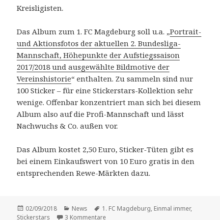
Kreisligisten.
Das Album zum 1. FC Magdeburg soll u.a. „
Portrait-
und Aktionsfotos der aktuellen 2. Bundesliga-
Mannschaft, Höhepunkte der Aufstiegssaison
2017/2018 und ausgewählte Bildmotive der
Vereinshistorie
“ enthalten. Zu sammeln sind nur
100 Sticker – für eine Stickerstars-Kollektion sehr
wenige. Offenbar konzentriert man sich bei diesem
Album also auf die Profi-Mannschaft und lässt
Nachwuchs & Co. außen vor.
Das Album kostet 2,50 Euro, Sticker-Tüten gibt es
bei einem Einkaufswert von 10 Euro gratis in den
entsprechenden Rewe-Märkten dazu.
Veröffentlicht
Kategorien
Schlagwörter
02/09/2018
News
1. FC Magdeburg
,
Einmal immer
,
am
zu Stickerstars bringt Kollektion zum Zw
Stickerstars
3 Kommentare