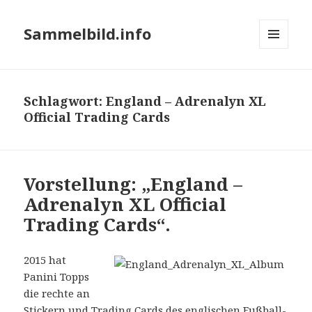
Sammelbild.info
MENÜ
UND
WIDGETS
Schlagwort:
England – Adrenalyn XL
Official Trading Cards
Vorstellung: „England –
Adrenalyn XL Official
Trading Cards“.
2015 hat
Panini Topps
die rechte an
Stickern und Trading Cards des englischen Fußball-