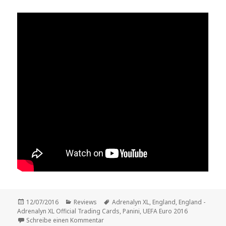
Veröffentlicht
Kategorien
Schlagwörter
12/07/2016
Reviews
Adrenalyn XL
,
England
,
England -
am
Adrenalyn XL Official Trading Cards
,
Panini
,
UEFA Euro 2016
zu Vorstellung: „England – Adrenalyn XL Of
Schreibe einen Kommentar