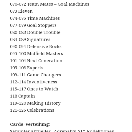
070-072 Team Mates – Goal Machines
073 Eleven
074-076 Time Machines
077-079 Goal Stoppers
080-083 Double Trouble
084-089 Signatures
090-094 Defensive Rocks
095-100 Midfield Masters
101-104 Next Generation
105-108 Experts
109-111 Game Changers
112-114 Inventiveness
115-117 Ones to Watch
118 Captain
119-120 Making History
121-126 Celebrations
Cards-Verteilung
:
Sammler aktueller „Adrenalyn XL“-Kollektionen