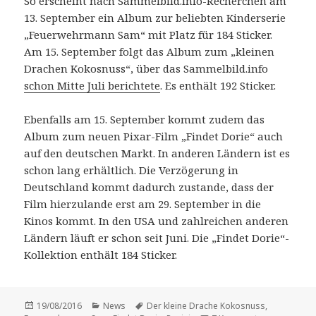
So erscheint nach Sammelbild.info-Recherchen am
13. September ein Album zur beliebten Kinderserie
„Feuerwehrmann Sam“ mit Platz für 184 Sticker.
Am 15. September folgt das Album zum „kleinen
Drachen Kokosnuss“, über das Sammelbild.info
schon Mitte Juli berichtete
. Es enthält 192 Sticker.
Ebenfalls am 15. September kommt zudem das
Album zum neuen Pixar-Film „Findet Dorie“ auch
auf den deutschen Markt. In anderen Ländern ist es
schon lang erhältlich. Die Verzögerung in
Deutschland kommt dadurch zustande, dass der
Film hierzulande erst am 29. September in die
Kinos kommt. In den USA und zahlreichen anderen
Ländern läuft er schon seit Juni. Die „Findet Dorie“-
Kollektion enthält 184 Sticker.
Veröffentlicht
Kategorien
Schlagwörter
19/08/2016
News
Der kleine Drache Kokosnuss
,