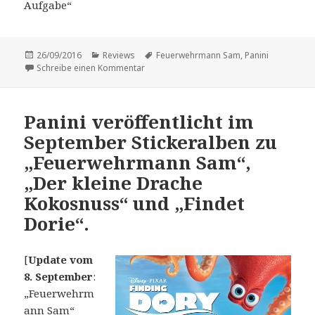
Aufgabe“
Veröffentlicht
Kategorien
Schlagwörter
26/09/2016
Reviews
Feuerwehrmann Sam
,
Panini
am
zu Kurz-Vorstellung: „Feuerwehrmann Sam
Schreibe einen Kommentar
Panini veröffentlicht im
September Stickeralben zu
„Feuerwehrmann Sam“,
„Der kleine Drache
Kokosnuss“ und „Findet
Dorie“.
[
Update vom
8. September
:
„Feuerwehrm
ann Sam“