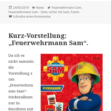
Veröffentlicht
Kategorien
Schlagwörter
24/05/2019
News
Feuerwehrmann Sam
,
am
Feuerwehrmann Sam - Stets sicher mit Sam
,
Panini
zu Panini bringt im Juni ein weiteres „Fe
Schreibe einen Kommentar
Kurz-Vorstellung:
„Feuerwehrmann Sam“.
Da ich es
nicht sammle,
die
Vorstellung z
um
„Feuerwehrm
ann Sam“-
Stickeralbum
nur in
Kurzform mit