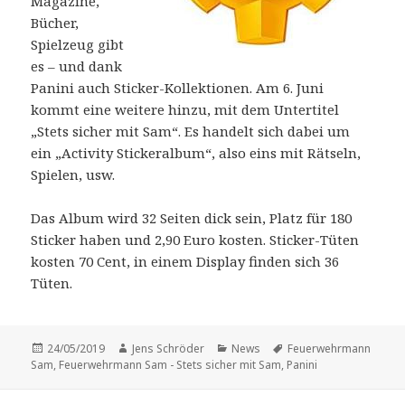
Magazine,
Bücher,
Spielzeug gibt
es – und dank
Panini auch Sticker-Kollektionen. Am 6. Juni
kommt eine weitere hinzu, mit dem Untertitel
„Stets sicher mit Sam“. Es handelt sich dabei um
ein „Activity Stickeralbum“, also eins mit Rätseln,
Spielen, usw.
Das Album wird 32 Seiten dick sein, Platz für 180
Sticker haben und 2,90 Euro kosten. Sticker-Tüten
kosten 70 Cent, in einem Display finden sich 36
Tüten.
Veröffentlicht
Autor
Kategorien
Schlagwörter
24/05/2019
Jens Schröder
News
Feuerwehrmann
am
Sam
,
Feuerwehrmann Sam - Stets sicher mit Sam
,
Panini