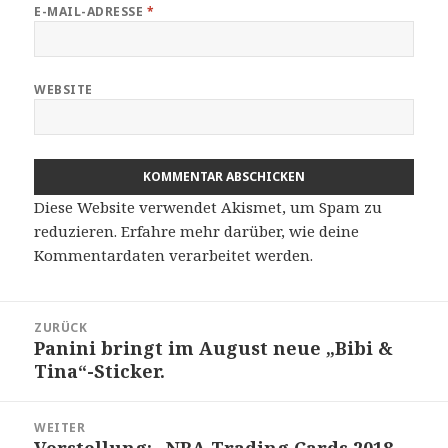
E-MAIL-ADRESSE
*
WEBSITE
Diese Website verwendet Akismet, um Spam zu
reduzieren.
Erfahre mehr darüber, wie deine
Kommentardaten verarbeitet werden
.
Beitragsnavigation
ZURÜCK
Panini bringt im August neue „Bibi &
Vorheriger
Tina“-Sticker.
Beitrag:
WEITER
Vorstellung: „NBA Trading Cards 2018-
Nächster