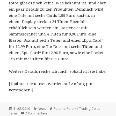
Fotos gibt es noch keine. Was bekannt ist, sind aber
ein paar Details zu den Produkten. Demnach wird
eine Tüte mit sechs Cards 1,99 Euro kosten, in
einem Display stecken 24 Tüten. Ebenfalls
erhältlich sein werden ein Starter-Set mit
Sammelordner und 4 Tüten für 9,90 Euro, eine
Blaster-Box mit sechs Tüten und einer „Epic Card“
für 12,99 Euro, eine Tin Dose mit sechs Tüten und
einer „Epic Card“ für 12,90 Euro, sowie eine Pocket
Tin mit vier Tüten für 8,50 Euro.
Weitere Details reiche ich nach, sobald ich sie habe.
[
Update
: Die Karten wurden auf Anfang Juni
verschoben!]
Veröffentlicht
Kategorien
Schlagwörter
31/03/2019
News
Fortnite
,
Fortnite Trading Cards
,
am
zu „Fortnite“-Trading-Cards erscheinen bereits 
Panini
4 Kommentare