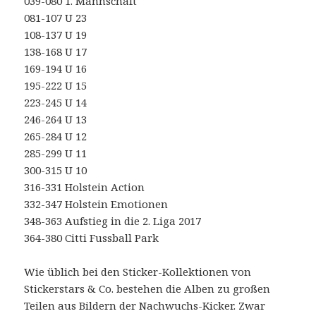
039-080 1. Mannschaft
081-107 U 23
108-137 U 19
138-168 U 17
169-194 U 16
195-222 U 15
223-245 U 14
246-264 U 13
265-284 U 12
285-299 U 11
300-315 U 10
316-331 Holstein Action
332-347 Holstein Emotionen
348-363 Aufstieg in die 2. Liga 2017
364-380 Citti Fussball Park
Wie üblich bei den Sticker-Kollektionen von
Stickerstars & Co. bestehen die Alben zu großen
Teilen aus Bildern der Nachwuchs-Kicker. Zwar